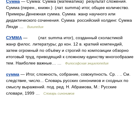
Сумма
— Сумма: Сумма (математика) результат сложения.
Сумма (перен., книжн.) (лат. summa) итог, общее количество.
Примеры Денежная сумма. Сумма жанр научного или
дидактического сочинения. Сумма российский холдинг. Сумма
Ляхде …
Википедия
СУММА
— (лат. summa итог), созданный схоластикой
жанр филос. литературы; до кон. 12 в. краткий компендий,
затем огромный по объёму и строгий по композиции обзорно
итоговый труд, приводящий к сложному единству многообразие
тем. Наиболее важные… …
Философская энциклопедия
сумма
— Итог, сложность, собрание, совокупность. Ср. . .. См.
следствие, число... Словарь русских синонимов и сходных по
смыслу выражений. под. ред. Н. Абрамова, М.: Русские
словари, 1999 …
Словарь синонимов