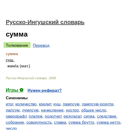
Русско-Ингушский словарь
сумма
Толкование
Перевод
сумма
сущ.
жамIа (мат.)
Русско-Ингушский словарь
.
2008
.
Игры ⚽
Нужен реферат?
Синонимы
:
итог
,
количество
,
кредит
,
куш
,
лампсум
,
лампсум-роялти
,
лапсум
,
лумпсум
,
начисление
,
ностро
,
общее число
,
овердрафт
,
платеж
,
подотчет
,
результат
,
сигма
,
следствие
,
собрание
,
совокупность
,
ставка
,
сумма брутто
,
сумма нетто
,
число