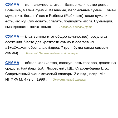
СУММА
— жен. сложность, итог. | Всякое количество денег.
Большие, малые суммы. Казенные, персыльные суммы. Сумач
муж., ниж. богач. У нас в Рыбном (Рыбинске) такие сумачи
есть, что ну! Суммовать, слагать, подводить итоги. Суммация,
выведенная окончательно …
Толковый словарь Даля
СУММА
— (лат. summa итог общее количество), результат
сложения. Часто для краткости сумму n слагаемых
а1+а2+...+аn обозначают(здесь ? греч. буква сигма символ
суммы) …
Большой Энциклопедический словарь
СУММА
— общее количество, совокупность товаров, денежных
средств. Райзберг Б.А., Лозовский Л.Ш., Стародубцева Е.Б..
Современный экономический словарь. 2 е изд., испр. М.:
ИНФРА М. 479 с.. 1999 …
Экономический словарь